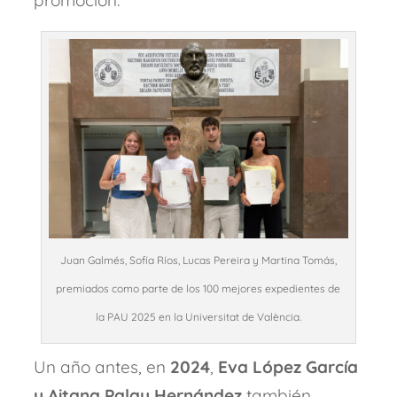
Juan Galmés, Sofía Ríos, Lucas Pereira y Martina Tomás,
premiados como parte de los 100 mejores expedientes de
la PAU 2025 en la Universitat de València.
Un año antes, en
2024
,
Eva López García
y Aitana Palau Hernández
también