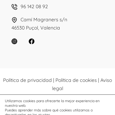
96 142 08 92
Camí Magraners s/n
46530 Puçol, Valencia
Política de privacidad
|
Política de cookies
|
Aviso
legal
Utilizamos cookies para ofrecerte la mejor experiencia en
© 2026 Colegio Alfinach. Todos los
nuestra web.
Puedes aprender más sobre qué cookies utilizamos o
derechos reservados. Diseñado por
desactivarlas en los
ajustes
.