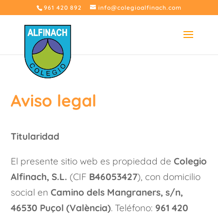
961 420 892
info@colegioalfinach.com
Aviso legal
Titularidad
El presente sitio web es propiedad de
Colegio
Alfinach, S.L.
(CIF
B46053427
), con domicilio
social en
Camino dels Mangraners, s/n,
46530 Puçol (València)
. Teléfono:
961 420